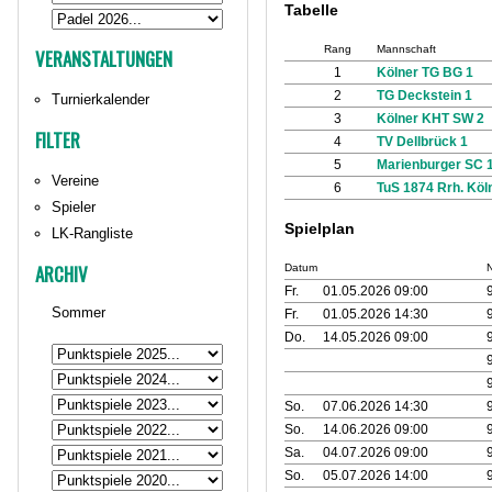
Tabelle
Rang
Mannschaft
VERANSTALTUNGEN
1
Kölner TG BG 1
2
TG Deckstein 1
Turnierkalender
3
Kölner KHT SW 2
FILTER
4
TV Dellbrück 1
5
Marienburger SC 
Vereine
6
TuS 1874 Rrh. Köl
Spieler
Spielplan
LK-Rangliste
ARCHIV
Datum
N
Fr.
01.05.2026 09:00
Sommer
Fr.
01.05.2026 14:30
Do.
14.05.2026 09:00
So.
07.06.2026 14:30
So.
14.06.2026 09:00
Sa.
04.07.2026 09:00
So.
05.07.2026 14:00