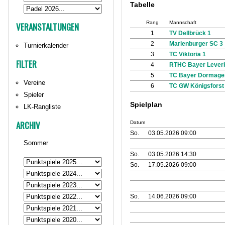
Tabelle
Rang
Mannschaft
VERANSTALTUNGEN
1
TV Dellbrück 1
2
Marienburger SC 3
Turnierkalender
3
TC Viktoria 1
FILTER
4
RTHC Bayer Lever
5
TC Bayer Dormage
Vereine
6
TC GW Königsforst
Spieler
Spielplan
LK-Rangliste
ARCHIV
Datum
So.
03.05.2026 09:00
Sommer
So.
03.05.2026 14:30
So.
17.05.2026 09:00
So.
14.06.2026 09:00