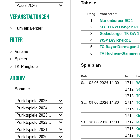
Tabelle
Rang
Mannschaft
VERANSTALTUNGEN
1
Marienburger SC 1
2
SG TC RW Hangelar/1.
Turnierkalender
3
Godesberger TK GW 1
FILTER
4
WSV BW Rheidt 1
5
TC Bayer Dormagen 1
Vereine
6
TV Huchem-Stammeln
Spieler
Spielplan
LK-Rangliste
ARCHIV
Datum
Nr.
He
Sa.
02.05.2026 14:30
1711
W
Sommer
1712
S
1713
T
Sa.
09.05.2026 14:30
1714
T
1715
T
1716
G
Sa.
30.05.2026 14:30
1717
M
1718
G
1719
T