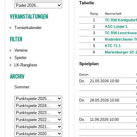
Tabelle
Rang
Mannschaft
VERANSTALTUNGEN
1
TC RW Königsdorf
2
ASC Loope 1
Turnierkalender
3
TC RW Leverkuse
FILTER
4
Rodenkirchener T
5
KTC 71 1
Vereine
6
Marienburger SC 
Spieler
Spielplan
LK-Rangliste
ARCHIV
Datum
Do.
21.05.2026 10:00
Sommer
Do.
28.05.2026 10:00
Do.
11.06.2026 10:00