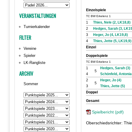
Einzelspiele
VERANSTALTUNGEN
TC BW Erkelenz 1
1
Thies, Nele (2, LK18,8)
Turnierkalender
2
Hedges, Sarah (3, LK19
3
Heger, Jo (4, LK19,8)
FILTER
4
Thies, Jette (5, LK19,9)
Einzel
Vereine
Spieler
Doppelspiele
TC BW Erkelenz 1
LK-Rangliste
1
Hedges, Sarah (3)
5
ARCHIV
4
Schönfeld, Antonia 
2
Heger, Jo (4)
5
Sommer
3
Thies, Jette (5)
Doppel
Gesamt
Spielbericht (pdf)
Oberschiedsrichter: Thi