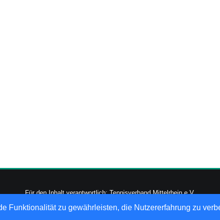
Für den Inhalt verantwortlich: Tennisverband Mittelrhein e.V.
-2026
nu Datenautomaten GmbH - Automatisierte internetgestützte Netzwerk
e Funktionalität zu gewährleisten, die Nutzererfahrung zu ver
Datenschutz