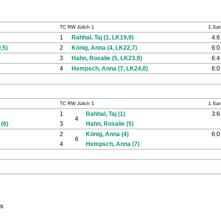
TC RW Jülich 1
1.Sat
1
Rahhal, Taj (1, LK19,9)
4:6
,5)
2
König, Anna (4, LK22,7)
6:0
3
Hahn, Rosalie (5, LK23,9)
6:4
4
Hempsch, Anna (7, LK24,0)
6:0
TC RW Jülich 1
1.Sat
1
Rahhal, Taj (1)
3:6
4
(6)
3
Hahn, Rosalie (5)
2
König, Anna (4)
6:0
6
4
Hempsch, Anna (7)
es