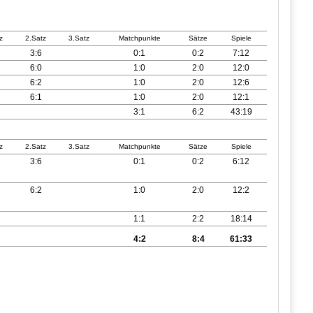
z
2.Satz
3.Satz
Matchpunkte
Sätze
Spiele
3:6
0:1
0:2
7:12
6:0
1:0
2:0
12:0
6:2
1:0
2:0
12:6
6:1
1:0
2:0
12:1
3:1
6:2
43:19
z
2.Satz
3.Satz
Matchpunkte
Sätze
Spiele
3:6
0:1
0:2
6:12
6:2
1:0
2:0
12:2
1:1
2:2
18:14
4:2
8:4
61:33