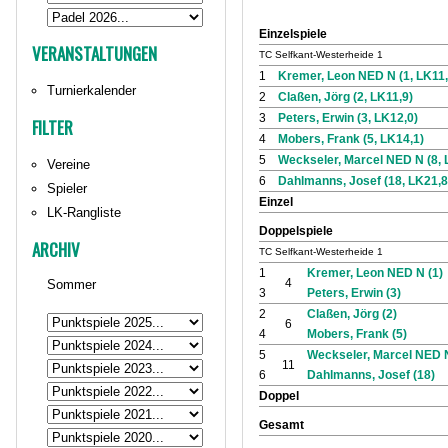
Einzelspiele
VERANSTALTUNGEN
TC Selfkant-Westerheide 1
1
Kremer, Leon NED N (1, LK11,
Turnierkalender
2
Claßen, Jörg (2, LK11,9)
3
Peters, Erwin (3, LK12,0)
FILTER
4
Mobers, Frank (5, LK14,1)
5
Weckseler, Marcel NED N (8, 
Vereine
6
Dahlmanns, Josef (18, LK21,8
Spieler
Einzel
LK-Rangliste
Doppelspiele
ARCHIV
TC Selfkant-Westerheide 1
1
Kremer, Leon NED N (1)
4
Sommer
3
Peters, Erwin (3)
2
Claßen, Jörg (2)
6
4
Mobers, Frank (5)
5
Weckseler, Marcel NED N
11
6
Dahlmanns, Josef (18)
Doppel
Gesamt