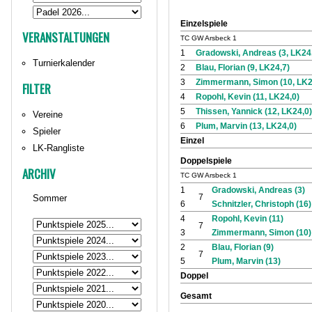
Einzelspiele
VERANSTALTUNGEN
TC GW Arsbeck 1
1
Gradowski, Andreas (3, LK24
Turnierkalender
2
Blau, Florian (9, LK24,7)
3
Zimmermann, Simon (10, LK2
FILTER
4
Ropohl, Kevin (11, LK24,0)
5
Thissen, Yannick (12, LK24,0)
Vereine
6
Plum, Marvin (13, LK24,0)
Spieler
Einzel
LK-Rangliste
Doppelspiele
ARCHIV
TC GW Arsbeck 1
1
Gradowski, Andreas (3)
7
Sommer
6
Schnitzler, Christoph (16)
4
Ropohl, Kevin (11)
7
3
Zimmermann, Simon (10)
2
Blau, Florian (9)
7
5
Plum, Marvin (13)
Doppel
Gesamt