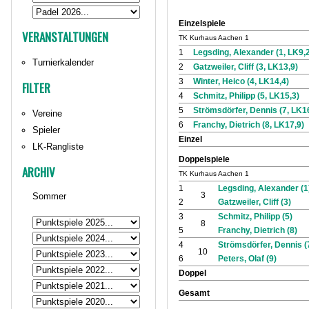
Einzelspiele
VERANSTALTUNGEN
TK Kurhaus Aachen 1
1
Legsding, Alexander (1, LK9,
Turnierkalender
2
Gatzweiler, Cliff (3, LK13,9)
3
Winter, Heico (4, LK14,4)
FILTER
4
Schmitz, Philipp (5, LK15,3)
5
Strömsdörfer, Dennis (7, LK1
Vereine
6
Franchy, Dietrich (8, LK17,9)
Spieler
Einzel
LK-Rangliste
Doppelspiele
ARCHIV
TK Kurhaus Aachen 1
1
Legsding, Alexander (1
3
Sommer
2
Gatzweiler, Cliff (3)
3
Schmitz, Philipp (5)
8
5
Franchy, Dietrich (8)
4
Strömsdörfer, Dennis (
10
6
Peters, Olaf (9)
Doppel
Gesamt