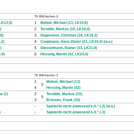
TK BW Aachen 3
LK13,5)
1
Mohné, Michael (13, LK15,6)
)
2
Terodde, Markus (15, LK18,4)
,0)
3
Hagemann, Christian (18, LK19,3)
,2)
4
Coopmans, Hans-Dieter (21, LK19,4) (w.o.)
)
5
Giesselmann, Rainer (33, LK21,9)
,9)
6
Hessing, Martin (42, LK24,4)
TK BW Aachen 3
1
Mohné, Michael (13)
5
4
Hessing, Martin (42)
a (1)
2
Terodde, Markus (15)
5
)
3
Bröseler, Frank (34)
-
Spieler/in nicht anwesend k.A.* (-3) (w.o.)
-
)
-
Spieler/in nicht anwesend k.A.* (-3)