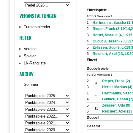
Einzelspiele
VERANSTALTUNGEN
TC BG Merkstein 1
1
Hartmanns, Sascha (1, 
Turnierkalender
2
Rieper, Frank (2, LK14,2
3
Hertel, Markus (4, LK15
FILTER
4
Güdücü, Hasan (7, LK17
5
Zelissen, Udo (9, LK19,3
Vereine
6
Reichert, Axel (13, LK20
Spieler
Einzel
LK-Rangliste
Doppelspiele
ARCHIV
TC BG Merkstein 1
2
Rieper, Frank (2)
5
Sommer
3
Hertel, Markus (4)
1
Hartmanns, Sasch
5
4
Güdücü, Hasan (7
5
Zelissen, Udo (9)
11
6
Reichert, Axel (13
Doppel
Gesamt