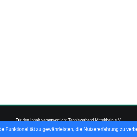
Für den Inhalt verantwortlich: Tennisverband Mittelrhein e.V.
-2026
nu Datenautomaten GmbH - Automatisierte internetgestützte Netzwerk
e Funktionalität zu gewährleisten, die Nutzererfahrung zu ver
Datenschutz