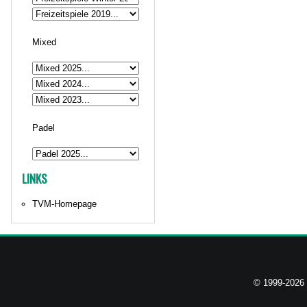
Mixed
Padel
LINKS
TVM-Homepage
© 1999-2026