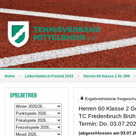
Home
>
Linksrheinisch Freizeit 2025
>
Herren 60 Klasse 2 Gr. 006
>
SPIELBETRIEB
Ergebnishistorie freigescha
Herren 60 Klasse 2 Gr
TC Fredenbruch Brühl
Termin: Do. 03.07.20
(abgeschlossen am 03.07.2