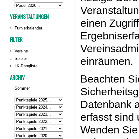
Veranstaltu
VERANSTALTUNGEN
einen Zugrif
Turnierkalender
Ergebniserfa
FILTER
Vereinsadmin
Vereine
einräumen.
Spieler
LK-Rangliste
Beachten Sie
ARCHIV
Sicherheitsg
Sommer
Datenbank a
erfasst sind 
Wenden Sie s