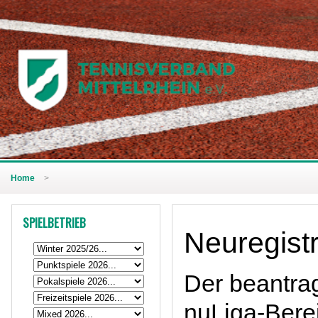
Home
>
SPIELBETRIEB
Neuregist
Der beantrag
nuLiga-Berei