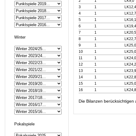
2
1
LK9,0
3
1
LK12,
4
1
LK12,
5
1
LK16,
6
1
LK19,
7
1
LK20,
Winter
8
1
LK22,
9
1
LK25,
10
1
LK25,
11
1
LK24,
12
1
LK24,
13
1
LK23,
14
1
LK22,
15
1
LK25,
16
1
LK24,
Die Bilanzen berücksichtigen
Pokalspiele