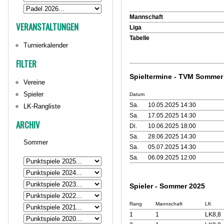
Mannschaft
VERANSTALTUNGEN
Liga
Tabelle
Turnierkalender
FILTER
Spieltermine - TVM Sommer
Vereine
Spieler
Datum
Sa.
10.05.2025 14:30
LK-Rangliste
Sa.
17.05.2025 14:30
ARCHIV
Di.
10.06.2025 18:00
Sa.
28.06.2025 14:30
Sommer
Sa.
05.07.2025 14:30
Sa.
06.09.2025 12:00
Spieler - Sommer 2025
Rang
Mannschaft
LK
1
1
LK8,8