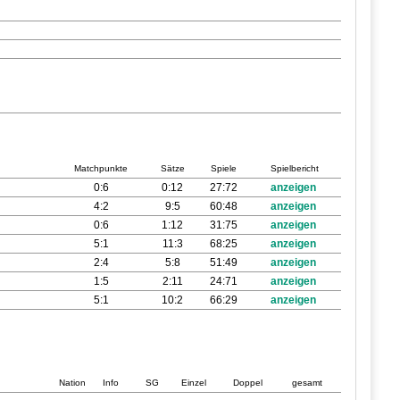
Matchpunkte
Sätze
Spiele
Spielbericht
0:6
0:12
27:72
anzeigen
4:2
9:5
60:48
anzeigen
0:6
1:12
31:75
anzeigen
5:1
11:3
68:25
anzeigen
2:4
5:8
51:49
anzeigen
1:5
2:11
24:71
anzeigen
5:1
10:2
66:29
anzeigen
Nation
Info
SG
Einzel
Doppel
gesamt