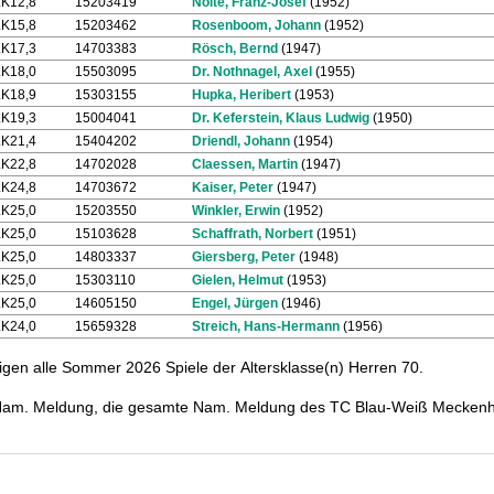
LK12,8
15203419
Nolte, Franz-Josef
(1952)
LK15,8
15203462
Rosenboom, Johann
(1952)
LK17,3
14703383
Rösch, Bernd
(1947)
LK18,0
15503095
Dr. Nothnagel, Axel
(1955)
LK18,9
15303155
Hupka, Heribert
(1953)
LK19,3
15004041
Dr. Keferstein, Klaus Ludwig
(1950)
LK21,4
15404202
Driendl, Johann
(1954)
LK22,8
14702028
Claessen, Martin
(1947)
LK24,8
14703672
Kaiser, Peter
(1947)
LK25,0
15203550
Winkler, Erwin
(1952)
LK25,0
15103628
Schaffrath, Norbert
(1951)
LK25,0
14803337
Giersberg, Peter
(1948)
LK25,0
15303110
Gielen, Helmut
(1953)
LK25,0
14605150
Engel, Jürgen
(1946)
LK24,0
15659328
Streich, Hans-Hermann
(1956)
tigen alle Sommer 2026 Spiele der Altersklasse(n) Herren 70.
r Nam. Meldung, die gesamte Nam. Meldung des TC Blau-Weiß Meckenh