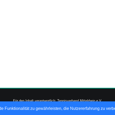
Für den Inhalt verantwortlich: Tennisverband Mittelrhein e.V.
-2026
nu Datenautomaten GmbH - Automatisierte internetgestützte Netzwerk
e Funktionalität zu gewährleisten, die Nutzererfahrung zu ver
Datenschutz