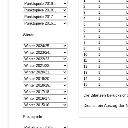
1
1
2
1
3
1
4
1
5
1
6
1
Winter
7
1
8
1
9
1
10
1
11
1
12
1
13
1
14
1
15
1
Die Bilanzen berücksich
Dies ist ein Auszug de
Pokalspiele