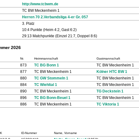
http://www.tcbwm.de
TC BW Meckenheim 1
Herren 70 2.Verbandsliga 4-er Gr. 057
3. Platz
10:4 Punkte (Heim 4:2, Gast 6:2)
29:13 Matchpunkte (Einzel 21:7, Doppel 8:6)
ommer 2026
Nr.
Heimmannschaft
Gastmannschaft
873
TC BG Bonn 1
TC BW Meckenheim 1
877
TC BW Meckenheim 1
Kölner HTC BW 1
880
TC GW Stommeln 1
TC BW Meckenheim 1
884
TC Wiehltal 1
TC BW Meckenheim 1
890
TC BW Meckenheim 1
TG Deckstein 1
896
TC BG Bonn-Beuel 1
TC BW Meckenheim 1
886
TC BW Meckenheim 1
TC Viktoria 1
LK
ID-Nummer
Name, Vorname