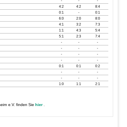
-
-
-
4:2
4:2
8:4
0:1
-
0:1
6:0
2:0
8:0
4:1
3:2
7:3
1:1
4:3
5:4
5:1
2:3
7:4
-
-
-
-
-
-
-
-
-
-
-
-
0:1
0:1
0:2
-
-
-
-
-
-
1:0
1:1
2:1
eim e.V. finden Sie
hier
.