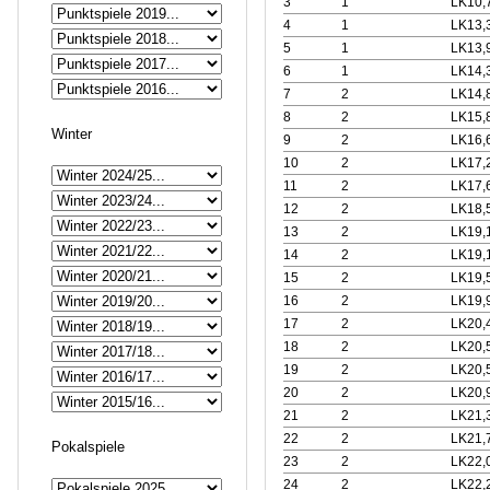
3
1
LK10,
4
1
LK13,
5
1
LK13,
6
1
LK14,
7
2
LK14,
8
2
LK15,
Winter
9
2
LK16,
10
2
LK17,
11
2
LK17,
12
2
LK18,
13
2
LK19,
14
2
LK19,
15
2
LK19,
16
2
LK19,
17
2
LK20,
18
2
LK20,
19
2
LK20,
20
2
LK20,
21
2
LK21,
22
2
LK21,
Pokalspiele
23
2
LK22,
24
2
LK22,