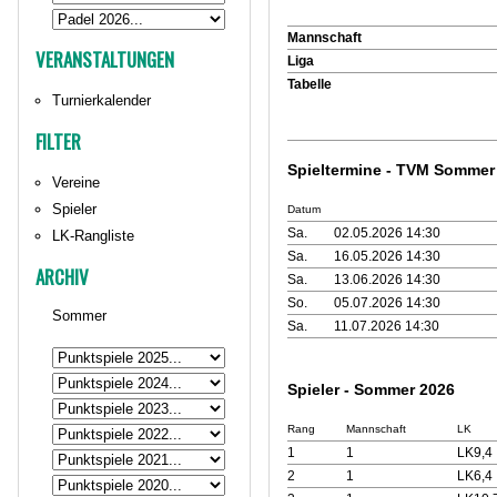
Mannschaft
VERANSTALTUNGEN
Liga
Tabelle
Turnierkalender
FILTER
Spieltermine - TVM Sommer
Vereine
Spieler
Datum
Sa.
02.05.2026 14:30
LK-Rangliste
Sa.
16.05.2026 14:30
ARCHIV
Sa.
13.06.2026 14:30
So.
05.07.2026 14:30
Sommer
Sa.
11.07.2026 14:30
Spieler - Sommer 2026
Rang
Mannschaft
LK
1
1
LK9,4
2
1
LK6,4