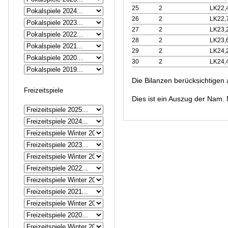
25
2
LK22,
26
2
LK22,
27
2
LK23,
28
2
LK23,
29
2
LK24,
30
2
LK24,
Die Bilanzen berücksichtigen 
Freizeitspiele
Dies ist ein Auszug der Nam