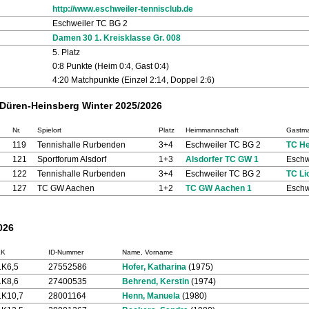
http://www.eschweiler-tennisclub.de
Eschweiler TC BG 2
Damen 30 1. Kreisklasse Gr. 008
5. Platz
0:8 Punkte (Heim 0:4, Gast 0:4)
4:20 Matchpunkte (Einzel 2:14, Doppel 2:6)
-Düren-Heinsberg Winter 2025/2026
Nr.
Spielort
Platz
Heimmannschaft
Gastma
119
Tennishalle Rurbenden
3+4
Eschweiler TC BG 2
TC He
121
Sportforum Alsdorf
1+3
Alsdorfer TC GW 1
Eschw
122
Tennishalle Rurbenden
3+4
Eschweiler TC BG 2
TC Li
127
TC GW Aachen
1+2
TC GW Aachen 1
Eschw
026
LK
ID-Nummer
Name, Vorname
LK6,5
27552586
Hofer, Katharina
(1975)
LK8,6
27400535
Behrend, Kerstin
(1974)
LK10,7
28001164
Henn, Manuela
(1980)