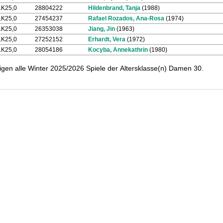
LK25,0
28804222
Hildenbrand, Tanja
(1988)
LK25,0
27454237
Rafael Rozados, Ana-Rosa
(1974)
LK25,0
26353038
Jiang, Jin
(1963)
LK25,0
27252152
Erhardt, Vera
(1972)
LK25,0
28054186
Kocyba, Annekathrin
(1980)
igen alle Winter 2025/2026 Spiele der Altersklasse(n) Damen 30.