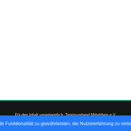
Für den Inhalt verantwortlich: Tennisverband Mittelrhein e.V.
-2026
nu Datenautomaten GmbH - Automatisierte internetgestützte Netzwerk
e Funktionalität zu gewährleisten, die Nutzererfahrung zu ver
Datenschutz