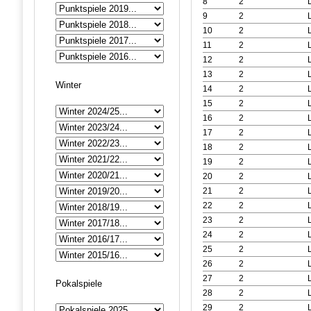
8
2
9
2
10
2
11
2
12
2
13
2
Winter
14
2
15
2
16
2
17
2
18
2
19
2
20
2
21
2
22
2
23
2
24
2
25
2
26
2
27
2
Pokalspiele
28
2
29
2