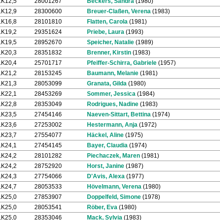
LK12,5
28001267
Beckers, Sandra
(1980)
LK12,9
28300600
Breuer-Claßen, Verena
(1983)
LK16,8
28101810
Flatten, Carola
(1981)
LK19,2
29351624
Priebe, Laura
(1993)
LK19,5
28952670
Speicher, Natalie
(1989)
LK20,3
28351832
Brenner, Kirstin
(1983)
LK20,4
25701717
Pfeiffer-Schirra, Gabriele
(1957)
LK21,2
28153245
Baumann, Melanie
(1981)
LK21,3
28053099
Granata, Gilda
(1980)
LK22,1
28453269
Sommer, Jessica
(1984)
LK22,8
28353049
Rodrigues, Nadine
(1983)
LK23,5
27454146
Naeven-Sittart, Bettina
(1974)
LK23,6
27253002
Hestermann, Anja
(1972)
LK23,7
27554077
Häckel, Aline
(1975)
LK24,1
27454145
Bayer, Claudia
(1974)
LK24,2
28101282
Piechaczek, Maren
(1981)
LK24,2
28752920
Horst, Janine
(1987)
LK24,3
27754066
D'Avis, Alexa
(1977)
LK24,7
28053533
Hövelmann, Verena
(1980)
LK25,0
27853907
Doppelfeld, Simone
(1978)
LK25,0
28053541
Röber, Eva
(1980)
LK25,0
28353046
Mack, Sylvia
(1983)