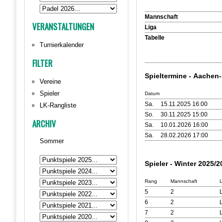
Mannschaft
VERANSTALTUNGEN
Liga
Tabelle
Turnierkalender
FILTER
Spieltermine - Aachen
Vereine
Spieler
Datum
Sa.
15.11.2025 16:00
LK-Rangliste
So.
30.11.2025 15:00
ARCHIV
Sa.
10.01.2026 16:00
Sa.
28.02.2026 17:00
Sommer
Spieler - Winter 2025/2
Rang
Mannschaft
5
2
6
2
7
2