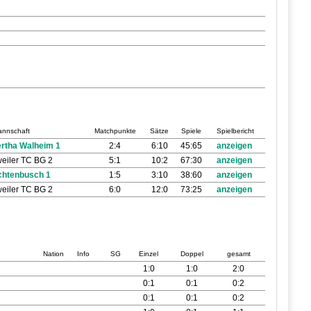
nnschaft
Matchpunkte
Sätze
Spiele
Spielbericht
rtha Walheim 1
2:4
6:10
45:65
anzeigen
eiler TC BG 2
5:1
10:2
67:30
anzeigen
chtenbusch 1
1:5
3:10
38:60
anzeigen
eiler TC BG 2
6:0
12:0
73:25
anzeigen
Nation
Info
SG
Einzel
Doppel
gesamt
1:0
1:0
2:0
0:1
0:1
0:2
0:1
0:1
0:2