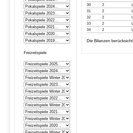
30
2
31
2
32
2
33
2
34
2
Die Bilanzen berücksicht
Freizeitspiele