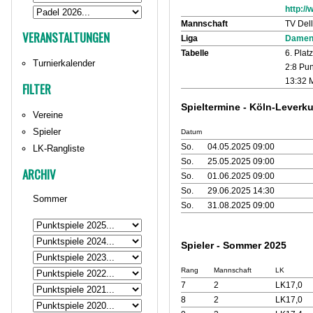
http://
Mannschaft
TV Dell
VERANSTALTUNGEN
Liga
Damen 
Tabelle
6. Platz
Turnierkalender
2:8 Pun
13:32 M
FILTER
Spieltermine - Köln-Lever
Vereine
Spieler
Datum
So.
04.05.2025 09:00
LK-Rangliste
So.
25.05.2025 09:00
ARCHIV
So.
01.06.2025 09:00
So.
29.06.2025 14:30
Sommer
So.
31.08.2025 09:00
Spieler - Sommer 2025
Rang
Mannschaft
LK
7
2
LK17,0
8
2
LK17,0