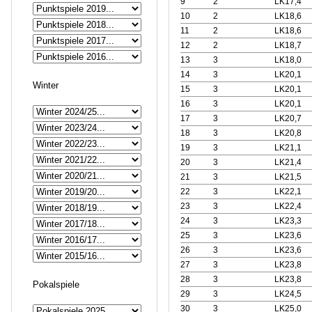
9
2
LK17,4
10
2
LK18,6
11
2
LK18,6
12
2
LK18,7
13
3
LK18,0
14
3
LK20,1
Winter
15
3
LK20,1
16
3
LK20,1
17
3
LK20,7
18
3
LK20,8
19
3
LK21,1
20
3
LK21,4
21
3
LK21,5
22
3
LK22,1
23
3
LK22,4
24
3
LK23,3
25
3
LK23,6
26
3
LK23,6
27
3
LK23,8
28
3
LK23,8
Pokalspiele
29
3
LK24,5
30
3
LK25,0