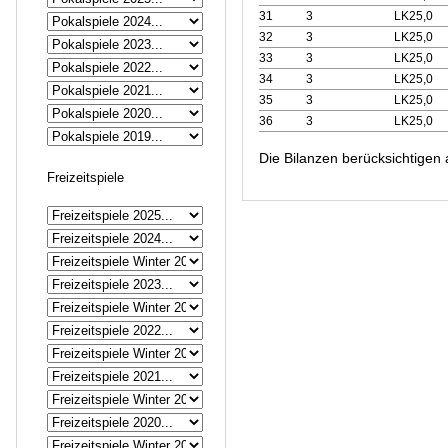
31
3
LK25,0
32
3
LK25,0
33
3
LK25,0
34
3
LK25,0
35
3
LK25,0
36
3
LK25,0
Die Bilanzen berücksichtigen
Freizeitspiele