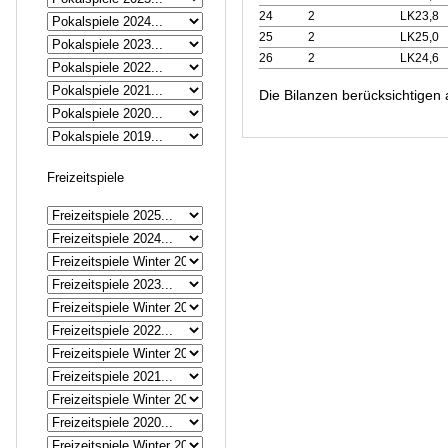
24
2
LK23,8
25
2
LK25,0
26
2
LK24,6
Die Bilanzen berücksichtigen 
Freizeitspiele