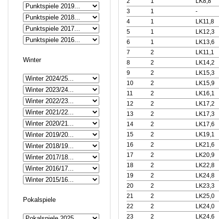
2
1
LK8,8
3
1
-
4
1
LK11,8
5
1
LK12,3
6
1
LK13,6
7
2
LK11,1
Winter
8
2
LK14,2
9
2
LK15,3
10
2
LK15,9
11
2
LK16,1
12
2
LK17,2
13
2
LK17,3
14
2
LK17,6
15
2
LK19,1
16
2
LK21,6
17
2
LK20,9
18
2
LK22,8
19
2
LK24,8
20
2
LK23,3
21
2
LK25,0
Pokalspiele
22
2
LK24,0
23
2
LK24,6