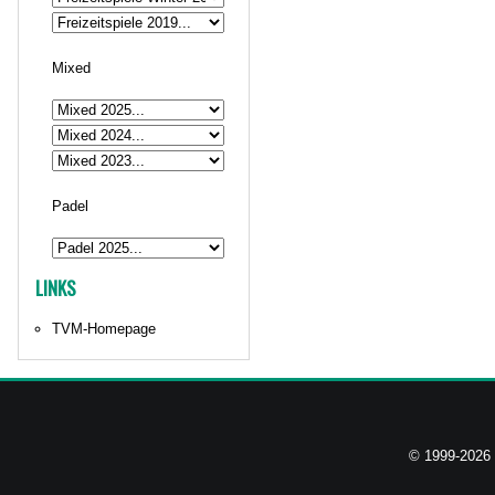
Mixed
Padel
LINKS
TVM-Homepage
© 1999-2026