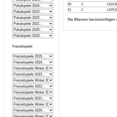
30
2
LK24,6
31
2
LK25,0
Die Bilanzen berücksichtigen 
Freizeitspiele