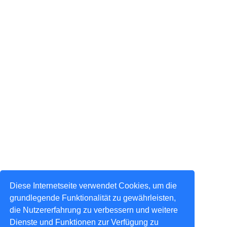
Diese Internetseite verwendet Cookies, um die
grundlegende Funktionalität zu gewährleisten,
die Nutzererfahrung zu verbessern und weitere
Dienste und Funktionen zur Verfügung zu