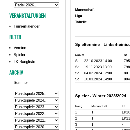
Mannschaft
VERANSTALTUNGEN
Liga
Tabelle
Turnierkalender
FILTER
Spieltermine - Linksrheinis
Vereine
Spieler
Datum
Nr.
So.
22.10.2023 14:00
795
LK-Rangliste
So.
19.11.2023 13:00
798
ARCHIV
So.
04.02.2024 12:00
801
So.
10.03.2024 14:00
804
Sommer
Spieler - Winter 2023/2024
Rang
Mannschaft
LK
1
1
LK20
2
1
LK21
3
1
-