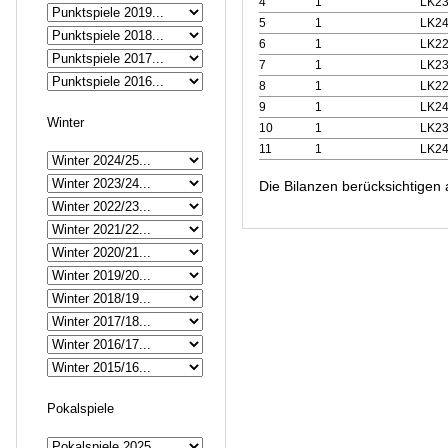
4
1
LK23
5
1
LK24
6
1
LK22
7
1
LK23
8
1
LK22
9
1
LK24
Winter
10
1
LK23
11
1
LK24
Die Bilanzen berücksichtigen 
Pokalspiele