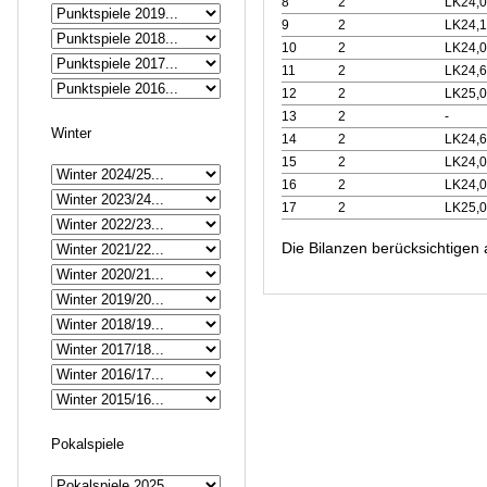
8
2
LK24,0
9
2
LK24,1
10
2
LK24,0
11
2
LK24,6
12
2
LK25,0
13
2
-
Winter
14
2
LK24,6
15
2
LK24,0
16
2
LK24,0
17
2
LK25,0
Die Bilanzen berücksichtigen 
Pokalspiele