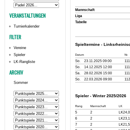
Mannschaft
VERANSTALTUNGEN
Liga
Tabelle
Turnierkalender
FILTER
Spieltermine - Linksrheinis
Vereine
Spieler
Datum
Nr.
So.
23.11.2025 09:00
11
LK-Rangliste
So.
14.12.2025 12:00
11
ARCHIV
Sa.
28.02.2026 15:00
11
So.
22.03.2026 09:00
11
Sommer
Spieler - Winter 2025/2026
Rang
Mannschaft
LK
5
2
LK24,0
6
2
LK23,1
7
2
LK21,5