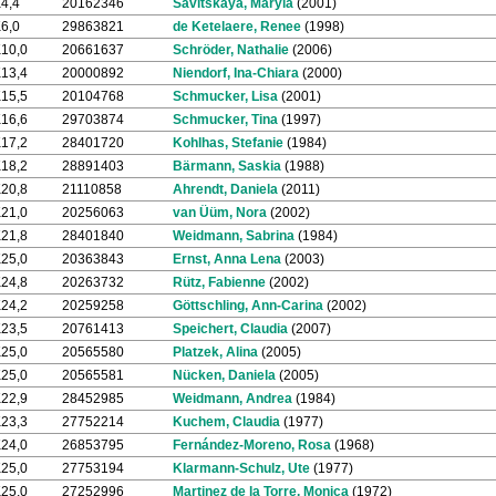
4,4
20162346
Savitskaya, Maryia
(2001)
6,0
29863821
de Ketelaere, Renee
(1998)
10,0
20661637
Schröder, Nathalie
(2006)
13,4
20000892
Niendorf, Ina-Chiara
(2000)
15,5
20104768
Schmucker, Lisa
(2001)
16,6
29703874
Schmucker, Tina
(1997)
17,2
28401720
Kohlhas, Stefanie
(1984)
18,2
28891403
Bärmann, Saskia
(1988)
20,8
21110858
Ahrendt, Daniela
(2011)
21,0
20256063
van Üüm, Nora
(2002)
21,8
28401840
Weidmann, Sabrina
(1984)
25,0
20363843
Ernst, Anna Lena
(2003)
24,8
20263732
Rütz, Fabienne
(2002)
24,2
20259258
Göttschling, Ann-Carina
(2002)
23,5
20761413
Speichert, Claudia
(2007)
25,0
20565580
Platzek, Alina
(2005)
25,0
20565581
Nücken, Daniela
(2005)
22,9
28452985
Weidmann, Andrea
(1984)
23,3
27752214
Kuchem, Claudia
(1977)
24,0
26853795
Fernández-Moreno, Rosa
(1968)
25,0
27753194
Klarmann-Schulz, Ute
(1977)
25,0
27252996
Martinez de la Torre, Monica
(1972)