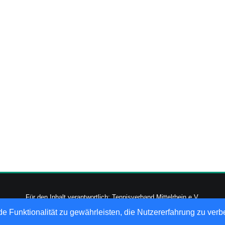
Für den Inhalt verantwortlich: Tennisverband Mittelrhein e.V.
-2026
nu Datenautomaten GmbH - Automatisierte internetgestützte Netzwerk
e Funktionalität zu gewährleisten, die Nutzererfahrung zu ver
Datenschutz