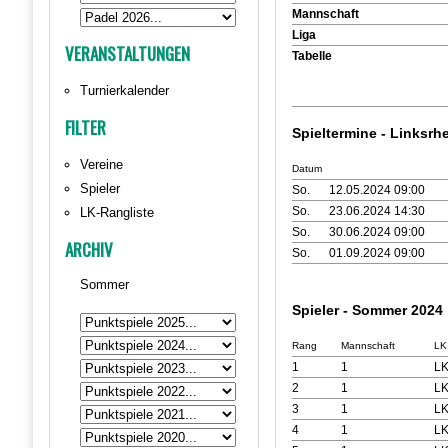
Mannschaft
Liga
VERANSTALTUNGEN
Tabelle
Turnierkalender
FILTER
Spieltermine - Linksr
Vereine
Datum
Spieler
So.
12.05.2024 09:00
So.
23.06.2024 14:30
LK-Rangliste
So.
30.06.2024 09:00
ARCHIV
So.
01.09.2024 09:00
Sommer
Spieler - Sommer 2024
Rang
Mannschaft
LK
1
1
LK
2
1
LK
3
1
LK
4
1
LK