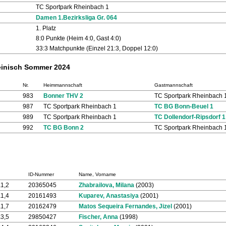
TC Sportpark Rheinbach 1
Damen 1.Bezirksliga Gr. 064
1. Platz
8:0 Punkte (Heim 4:0, Gast 4:0)
33:3 Matchpunkte (Einzel 21:3, Doppel 12:0)
heinisch Sommer 2024
Nr.
Heimmannschaft
Gastmannschaft
983
Bonner THV 2
TC Sportpark Rheinbach 
987
TC Sportpark Rheinbach 1
TC BG Bonn-Beuel 1
989
TC Sportpark Rheinbach 1
TC Dollendorf-Ripsdorf 1
992
TC BG Bonn 2
TC Sportpark Rheinbach 
ID-Nummer
Name, Vorname
1,2
20365045
Zhabrailova, Milana
(2003)
1,4
20161493
Kuparev, Anastasiya
(2001)
1,7
20162479
Matos Sequeira Fernandes, Jizel
(2001)
3,5
29850427
Fischer, Anna
(1998)