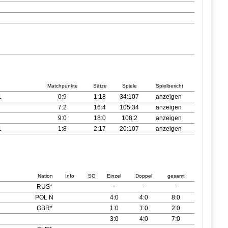
Matchpunkte
Sätze
Spiele
Spielbericht
1
0:9
1:18
34:107
anzeigen
7:2
16:4
105:34
anzeigen
9:0
18:0
108:2
anzeigen
1
1:8
2:17
20:107
anzeigen
Nation
Info
SG
Einzel
Doppel
gesamt
RUS*
-
-
-
POL N
4:0
4:0
8:0
GBR*
1:0
1:0
2:0
3:0
4:0
7:0