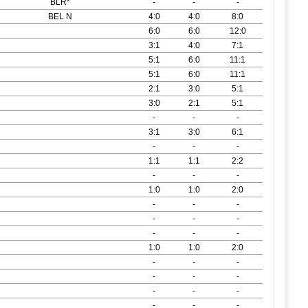
BLR*
-
-
-
BEL N
4:0
4:0
8:0
6:0
6:0
12:0
3:1
4:0
7:1
5:1
6:0
11:1
5:1
6:0
11:1
2:1
3:0
5:1
3:0
2:1
5:1
-
-
-
3:1
3:0
6:1
-
-
-
1:1
1:1
2:2
-
-
-
1:0
1:0
2:0
-
-
-
-
-
-
-
-
-
1:0
1:0
2:0
-
-
-
-
-
-
-
-
-
-
-
-