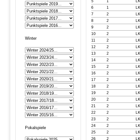
5
1
LK
6
1
LK
7
2
LK
8
2
LK
9
2
LK
10
2
LK
Winter
11
2
LK
12
2
LK
13
2
LK
14
2
LK
15
2
LK
16
2
LK
17
2
LK
18
2
LK
19
2
LK
20
2
LK
21
2
LK
22
2
LK
23
2
LK
24
2
LK
Pokalspiele
25
2
LK
26
2
LK