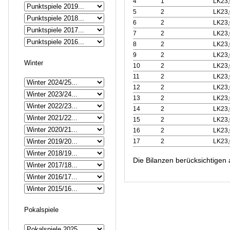
4
1
LK23,
5
2
LK23,
6
2
LK23,
7
2
LK23,
8
2
LK23,
9
2
LK23,
Winter
10
2
LK23,
11
2
LK23,
12
2
LK23,
13
2
LK23,
14
2
LK23,
15
2
LK23,
16
2
LK23,
17
2
LK23,
Die Bilanzen berücksichtigen
Pokalspiele