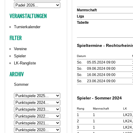
Mannschaft
VERANSTALTUNGEN
Liga
Tabelle
Turnierkalender
FILTER
Spieltermine - Rechtsrhein
Vereine
Spieler
Datum
So.
05.05.2024 09:00
LK-Rangliste
So.
09.06.2024 09:00
ARCHIV
So.
16.06.2024 09:00
So.
23.06.2024 09:00
Sommer
Spieler - Sommer 2024
Rang
Mannschaft
LK
1
1
LK23,
2
1
LK24,
3
1
LK24,