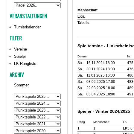
Mannschaft
VERANSTALTUNGEN
Liga
Tabelle
Turnierkalender
FILTER
Spieltermine - Linksrheinis
Vereine
Spieler
Datum
Nr.
Sa.
16.11.2024 18:00
475
LK-Rangliste
Sa.
30.11.2024 18:00
476
ARCHIV
Sa.
11.01.2025 16:00
480
Sa.
08.02.2025 17:00
483
Sommer
Sa.
22.03.2025 18:00
489
Sa.
05.04.2025 18:00
491
Spieler - Winter 2024/2025
Rang
Mannschaft
LK
1
1
LK5,6