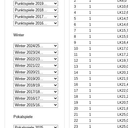
2
1
LK6,0
3
1
LK10,
4
1
LK12,
5
1
LK14,
6
1
LK14,
7
1
LK15,
Winter
8
1
LK15,
9
1
LK16,
10
1
LK17,
11
1
LK17,
12
1
LK19,
13
1
LK20,
14
1
LK20,
15
1
LK21,
16
1
LK21,
17
1
LK22,
18
1
LK21,
19
1
LK20,
20
1
LK21,
21
1
LK25,
Pokalspiele
22
1
LK25,
23
1
LK25,