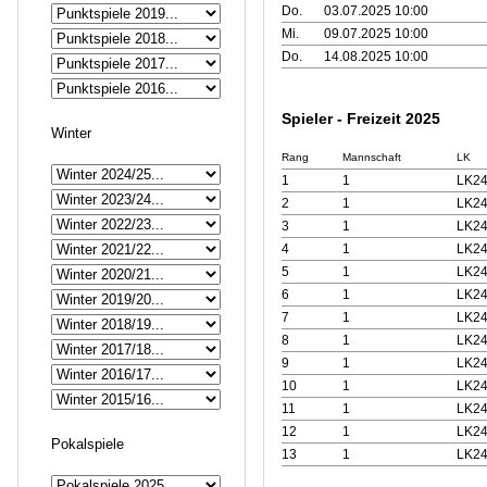
Do.
03.07.2025 10:00
Mi.
09.07.2025 10:00
Do.
14.08.2025 10:00
Spieler - Freizeit 2025
Winter
Rang
Mannschaft
LK
1
1
LK24
2
1
LK24
3
1
LK24
4
1
LK24
5
1
LK24
6
1
LK24
7
1
LK24
8
1
LK24
9
1
LK24
10
1
LK24
11
1
LK24
12
1
LK24
Pokalspiele
13
1
LK24