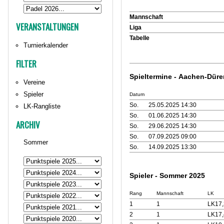
Mannschaft
VERANSTALTUNGEN
Liga
Tabelle
Turnierkalender
FILTER
Spieltermine - Aachen-Dür
Vereine
Spieler
Datum
So.
25.05.2025 14:30
LK-Rangliste
So.
01.06.2025 14:30
ARCHIV
So.
29.06.2025 14:30
So.
07.09.2025 09:00
Sommer
So.
14.09.2025 13:30
Spieler - Sommer 2025
Rang
Mannschaft
LK
1
1
LK17,
2
1
LK17,