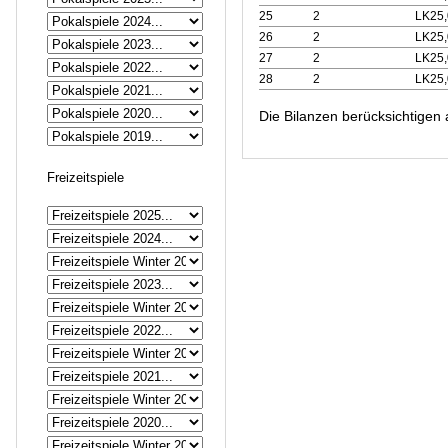
25
2
LK25,
26
2
LK25,
27
2
LK25,
28
2
LK25,
Die Bilanzen berücksichtigen 
Freizeitspiele