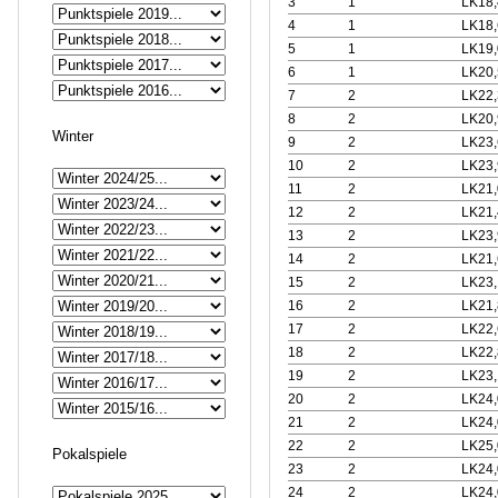
3
1
LK18,
4
1
LK18,
5
1
LK19,
6
1
LK20,
7
2
LK22,
8
2
LK20,
Winter
9
2
LK23,
10
2
LK23,
11
2
LK21,
12
2
LK21,
13
2
LK23,
14
2
LK21,
15
2
LK23,
16
2
LK21,
17
2
LK22,
18
2
LK22,
19
2
LK23,
20
2
LK24,
21
2
LK24,
22
2
LK25,
Pokalspiele
23
2
LK24,
24
2
LK24,