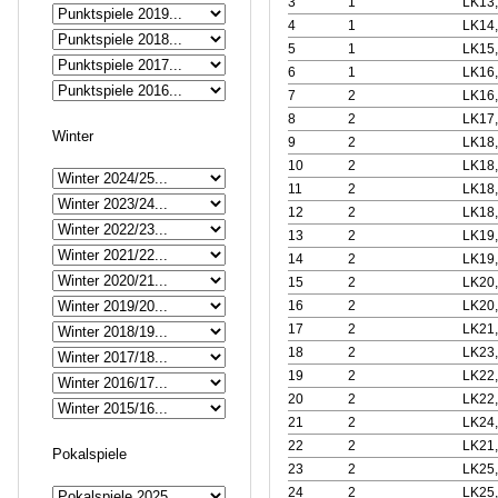
3
1
LK13
4
1
LK14
5
1
LK15
6
1
LK16
7
2
LK16
8
2
LK17
Winter
9
2
LK18
10
2
LK18
11
2
LK18
12
2
LK18
13
2
LK19
14
2
LK19
15
2
LK20
16
2
LK20
17
2
LK21
18
2
LK23
19
2
LK22
20
2
LK22
21
2
LK24
22
2
LK21
Pokalspiele
23
2
LK25
24
2
LK25