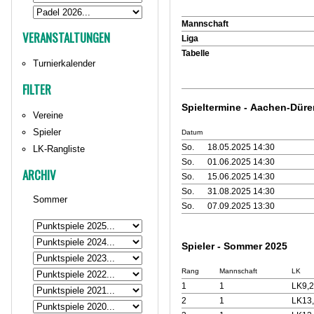
Mannschaft
VERANSTALTUNGEN
Liga
Tabelle
Turnierkalender
FILTER
Spieltermine - Aachen-Dür
Vereine
Spieler
Datum
So.
18.05.2025 14:30
LK-Rangliste
So.
01.06.2025 14:30
ARCHIV
So.
15.06.2025 14:30
So.
31.08.2025 14:30
Sommer
So.
07.09.2025 13:30
Spieler - Sommer 2025
Rang
Mannschaft
LK
1
1
LK9,2
2
1
LK13