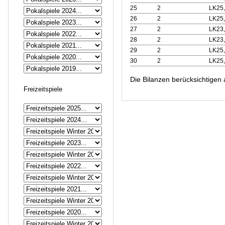
25
2
LK25
26
2
LK25
27
2
LK23
28
2
LK23
29
2
LK25
30
2
LK25
Die Bilanzen berücksichtigen 
Freizeitspiele