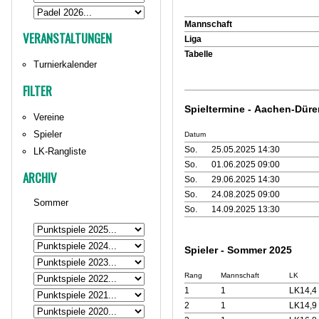
Mannschaft
VERANSTALTUNGEN
Liga
Tabelle
Turnierkalender
FILTER
Spieltermine - Aachen-Dür
Vereine
Spieler
Datum
So.
25.05.2025 14:30
LK-Rangliste
So.
01.06.2025 09:00
ARCHIV
So.
29.06.2025 14:30
So.
24.08.2025 09:00
Sommer
So.
14.09.2025 13:30
Spieler - Sommer 2025
Rang
Mannschaft
LK
1
1
LK14,4
2
1
LK14,9