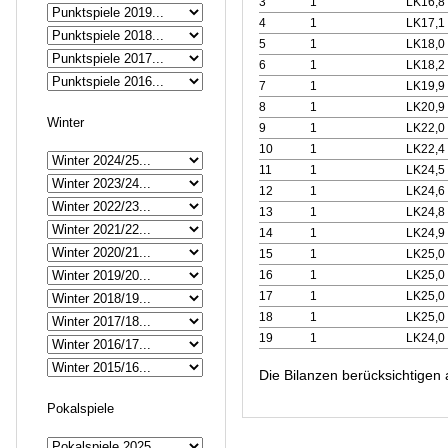
3
1
LK16,8
4
1
LK17,1
5
1
LK18,0
6
1
LK18,2
7
1
LK19,9
8
1
LK20,9
Winter
9
1
LK22,0
10
1
LK22,4
11
1
LK24,5
12
1
LK24,6
13
1
LK24,8
14
1
LK24,9
15
1
LK25,0
16
1
LK25,0
17
1
LK25,0
18
1
LK25,0
19
1
LK24,0
Die Bilanzen berücksichtigen 
Pokalspiele