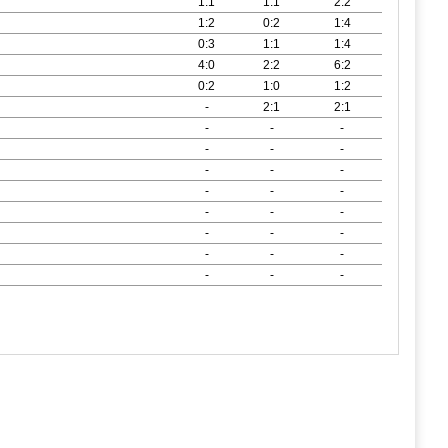
1:1
1:1
2:2
1:2
0:2
1:4
0:3
1:1
1:4
4:0
2:2
6:2
0:2
1:0
1:2
-
2:1
2:1
-
-
-
-
-
-
-
-
-
-
-
-
-
-
-
-
-
-
-
-
-
-
-
-