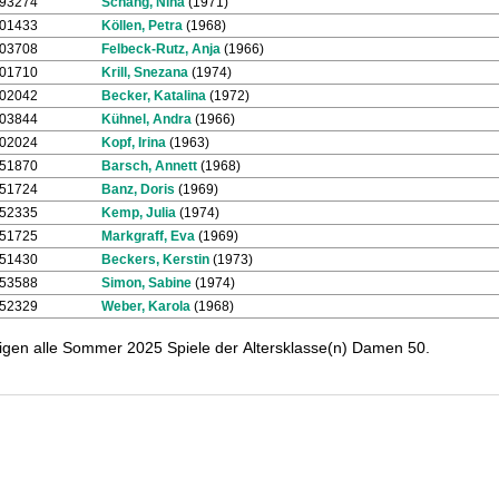
193274
Schang, Nina
(1971)
801433
Köllen, Petra
(1968)
603708
Felbeck-Rutz, Anja
(1966)
401710
Krill, Snezana
(1974)
202042
Becker, Katalina
(1972)
603844
Kühnel, Andra
(1966)
302024
Kopf, Irina
(1963)
851870
Barsch, Annett
(1968)
951724
Banz, Doris
(1969)
452335
Kemp, Julia
(1974)
951725
Markgraff, Eva
(1969)
351430
Beckers, Kerstin
(1973)
453588
Simon, Sabine
(1974)
852329
Weber, Karola
(1968)
tigen alle Sommer 2025 Spiele der Altersklasse(n) Damen 50.