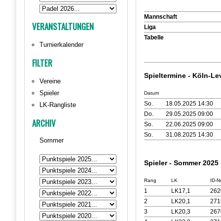
Mannschaft
VERANSTALTUNGEN
Liga
Tabelle
Turnierkalender
FILTER
Spieltermine - Köln-L
Vereine
Spieler
Datum
So.
18.05.2025 14:30
LK-Rangliste
Do.
29.05.2025 09:00
ARCHIV
So.
22.06.2025 09:00
So.
31.08.2025 14:30
Sommer
Spieler - Sommer 2025
Rang
LK
ID-
1
LK17,1
26
2
LK20,1
27
3
LK20,3
26