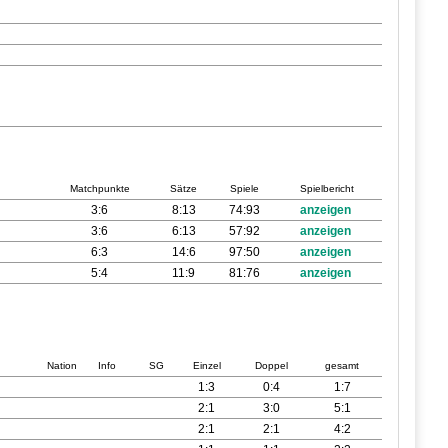
Matchpunkte
Sätze
Spiele
Spielbericht
3:6
8:13
74:93
anzeigen
3:6
6:13
57:92
anzeigen
6:3
14:6
97:50
anzeigen
5:4
11:9
81:76
anzeigen
Nation
Info
SG
Einzel
Doppel
gesamt
1:3
0:4
1:7
2:1
3:0
5:1
2:1
2:1
4:2