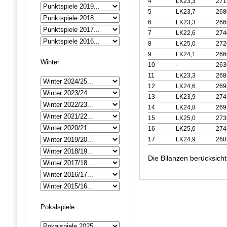
4
LK23,3
27
5
LK23,7
26
6
LK23,3
26
7
LK22,6
27
8
LK25,0
27
9
LK24,1
26
Winter
10
-
26
11
LK23,3
26
12
LK24,6
26
13
LK23,9
27
14
LK24,8
26
15
LK25,0
27
16
LK25,0
27
17
LK24,9
26
Die Bilanzen berücksich
Pokalspiele