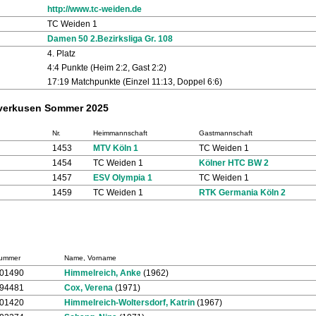
http://www.tc-weiden.de
TC Weiden 1
Damen 50 2.Bezirksliga Gr. 108
4. Platz
4:4 Punkte (Heim 2:2, Gast 2:2)
17:19 Matchpunkte (Einzel 11:13, Doppel 6:6)
everkusen Sommer 2025
Nr.
Heimmannschaft
Gastmannschaft
1453
MTV Köln 1
TC Weiden 1
1454
TC Weiden 1
Kölner HTC BW 2
1457
ESV Olympia 1
TC Weiden 1
1459
TC Weiden 1
RTK Germania Köln 2
Nummer
Name, Vorname
201490
Himmelreich, Anke
(1962)
194481
Cox, Verena
(1971)
701420
Himmelreich-Woltersdorf, Katrin
(1967)