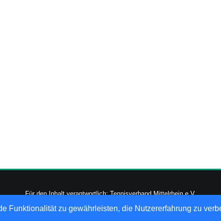
Für den Inhalt verantwortlich: Tennisverband Mittelrhein e.V.
-2026
nu Datenautomaten GmbH - Automatisierte internetgestützte Netzwerk
e Funktionalität zu gewährleisten, die Nutzererfahrung zu ver
Datenschutz