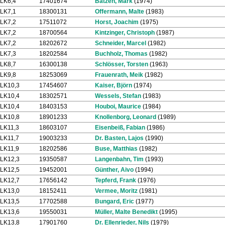
LK6,4
17401674
Batzen, Mark
(1974)
LK7,1
18300131
Offermann, Malte
(1983)
LK7,2
17511072
Horst, Joachim
(1975)
LK7,2
18700564
Kintzinger, Christoph
(1987)
LK7,2
18202672
Schneider, Marcel
(1982)
LK7,3
18202584
Buchholz, Thomas
(1982)
LK8,7
16300138
Schlösser, Torsten
(1963)
LK9,8
18253069
Frauenrath, Meik
(1982)
LK10,3
17454607
Kaiser, Björn
(1974)
LK10,4
18302571
Wessels, Stefan
(1983)
LK10,4
18403153
Houboi, Maurice
(1984)
LK10,8
18901233
Knollenborg, Leonard
(1989)
LK11,3
18603107
Eisenbeiß, Fabian
(1986)
LK11,7
19003233
Dr. Basten, Lajos
(1990)
LK11,9
18202586
Buse, Matthias
(1982)
LK12,3
19350587
Langenbahn, Tim
(1993)
LK12,5
19452001
Günther, Aivo
(1994)
LK12,7
17656142
Tepferd, Frank
(1976)
LK13,0
18152411
Vermee, Moritz
(1981)
LK13,5
17702588
Bungard, Eric
(1977)
LK13,6
19550031
Müller, Malte Benedikt
(1995)
LK13,8
17901760
Dr. Ellenrieder, Nils
(1979)