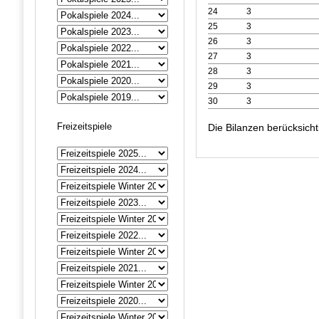
24
3
25
3
26
3
27
3
28
3
29
3
30
3
Freizeitspiele
Die Bilanzen berücksicht