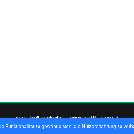
Für den Inhalt verantwortlich: Tennisverband Mittelrhein e.V.
-2026
nu Datenautomaten GmbH - Automatisierte internetgestützte Netzwerk
e Funktionalität zu gewährleisten, die Nutzererfahrung zu ver
Datenschutz