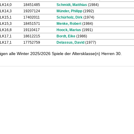
LK14,0
18451485
Schmidt, Matthias
(1984)
LK14,3
19207124
Münder, Philipp
(1992)
LK15,1
17402011
Schürholz, Dirk
(1974)
LK15,3
18451571
Menke, Robert
(1984)
LK16,8
19110417
Hoock, Marius
(1991)
LK17,1
18612215
Bordt, Eike
(1986)
LK17,1
17752759
Delassus, David
(1977)
igen alle Winter 2025/2026 Spiele der Altersklasse(n) Herren 30.