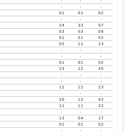
-
-
-
-
-
-
0:1
0:1
0:2
-
-
-
2:4
3:3
5:7
0:3
0:3
0:6
0:1
0:1
0:2
0:2
1:1
1:3
-
-
-
-
-
-
0:1
0:1
0:2
2:3
2:2
4:5
-
-
-
-
-
-
1:1
1:2
2:3
-
-
-
3:0
1:2
4:2
1:1
1:1
2:2
-
-
-
1:3
0:4
1:7
0:1
0:1
0:2
-
-
-