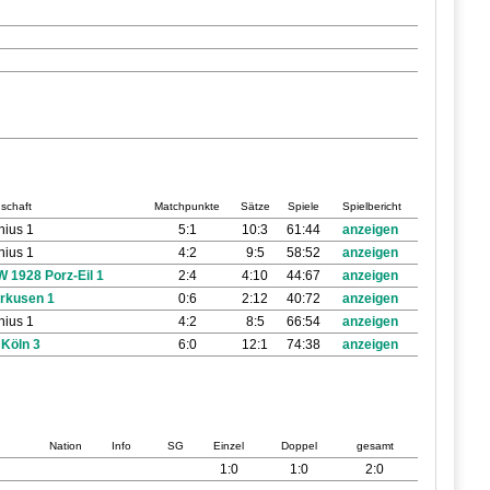
schaft
Matchpunkte
Sätze
Spiele
Spielbericht
nius 1
5:1
10:3
61:44
anzeigen
nius 1
4:2
9:5
58:52
anzeigen
 1928 Porz-Eil 1
2:4
4:10
44:67
anzeigen
rkusen 1
0:6
2:12
40:72
anzeigen
nius 1
4:2
8:5
66:54
anzeigen
 Köln 3
6:0
12:1
74:38
anzeigen
Nation
Info
SG
Einzel
Doppel
gesamt
1:0
1:0
2:0