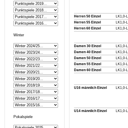
Herren 50 Einzel
LK1,0-
Herren 55 Einzel
LK1,0-
Herren 60 Einzel
LK1,0-
Winter
Damen 30 Einzel
LK1,0-
Damen 40 Einzel
LK1,0-
Damen 50 Einzel
LK1,0-
Damen 55 Einzel
LK1,0-
Damen 60 Einzel
LK1,0-
U16 männlich Einzel
LK1,0-
U14 männlich Einzel
LK1,0-
Pokalspiele