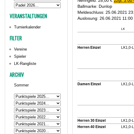
Nenngeld: 28,00 €
zzgl. 3,00
Ballmarke: Dunlop
Meldeschluss: 25.06.2021 23
VERANSTALTUNGEN
Auslosung: 26.06.2021 11:00
Turnierkalender
LK
FILTER
Herren Einzel
LK1,0-
Vereine
Spieler
LK-Rangliste
ARCHIV
Damen Einzel
LK1,0-
Sommer
Herren 30 Einzel
LK1,0-
Herren 40 Einzel
LK1,0-