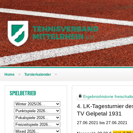
Home
>
Turnierkalender
>
SPIELBETRIEB
Ergebnishistorie freischalte
4. LK-Tagesturnier de
TV Gelpetal 1931
27.06.2021 bis 27.06.2021