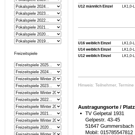
U12 männlich Einzel
LK1,0-
U16 weiblich Einzel
LK1,0-
U14 weiblich Einzel
LK1,0-
Freizeitspiele
U12 weiblich Einzel
LK1,0-
Hinweis: Teilnehmer, Termine 
Austragungsorte / Plat
TV Gelpetal 1931
Gelpestr. 43-45
51647 Gummersbach
Mobil: 015785547812